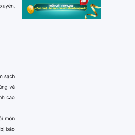
xuyên,
m sạch
húng và
nh cao
ói mòn
 bị bào