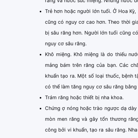
răng và nước súc miệng. Nhưng nước đó
Trẻ hơn hoặc người lớn tuổi. Ở Hoa Kỳ, 
cũng có nguy cơ cao hơn. Theo thời gia
bị sâu răng hơn. Người lớn tuổi cũng c
nguy cơ sâu răng.
Khô miệng. Khô miệng là do thiếu nướ
mảng bám trên răng của bạn. Các chất
khuẩn tạo ra. Một số loại thuốc, bệnh tậ
có thể làm tăng nguy cơ sâu răng bằng
Trám răng hoặc thiết bị nha khoa.
Chứng ợ nóng hoặc trào ngược dạ dày t
mòn men răng và gây tổn thương răng 
công bởi vi khuẩn, tạo ra sâu răng. Nh