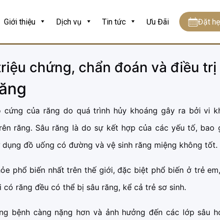
Giới thiệu
Dịch vụ
Tin tức
Ưu Đãi
Đặt h
riệu chứng, chẩn đoán và điều trị
răng
 cứng của răng do quá trình hủy khoáng gây ra bởi vi k
rên răng. Sâu răng là do sự kết hợp của các yếu tố, bao
ử dụng đồ uống có đường và vệ sinh răng miệng không tốt.
e phổ biến nhất trên thế giới, đặc biệt phổ biến ở trẻ em
i có răng đều có thể bị sâu răng, kể cả trẻ sơ sinh.
rạng bệnh càng nặng hơn và ảnh hưởng đến các lớp sâu h