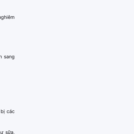
 nghiêm
h sang
 bị các
ư sữa,