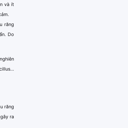
n và ít
 cảm.
ệu răng
uẩn. Do
nghiên
illus…
âu răng
 gây ra