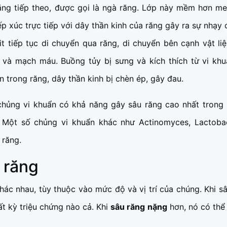
răng tiếp theo, được gọi là ngà răng. Lớp này mềm hơn me
p xúc trực tiếp với dây thần kinh của răng gây ra sự nhạy
xit tiếp tục di chuyển qua răng, di chuyển bên cạnh vật li
 và mạch máu. Buồng tủy bị sưng và kích thích từ vi kh
trong răng, dây thần kinh bị chèn ép, gây đau.
chủng vi khuẩn có khả năng gây sâu răng cao nhất trong 
 Một số chủng vi khuẩn khác như Actinomyces, Lactobac
 răng.
 răng
hác nhau, tùy thuộc vào mức độ và vị trí của chúng. Khi s
t kỳ triệu chứng nào cả. Khi
sâu răng nặng
hơn, nó có thể