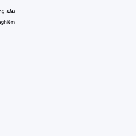
ằng
sâu
nghiêm