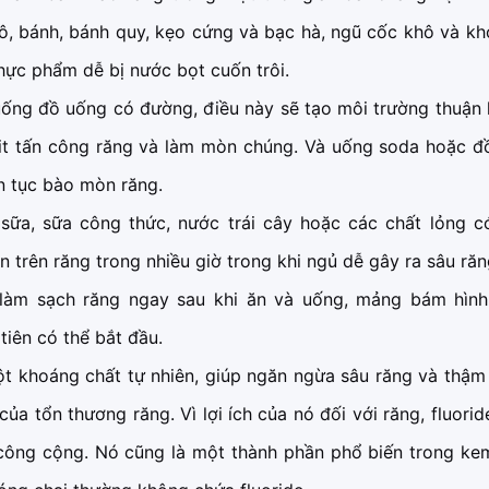
ô, bánh, bánh quy, kẹo cứng và bạc hà, ngũ cốc khô và kh
hực phẩm dễ bị nước bọt cuốn trôi.
uống đồ uống có đường, điều này sẽ tạo môi trường thuận 
xit tấn công răng và làm mòn chúng. Và uống soda hoặc đ
iên tục bào mòn răng.
 sữa, sữa công thức, nước trái cây hoặc các chất lỏng c
trên răng trong nhiều giờ trong khi ngủ dễ gây ra sâu răn
làm sạch răng ngay sau khi ăn và uống, mảng bám hình
tiên có thể bắt đầu.
ột khoáng chất tự nhiên, giúp ngăn ngừa sâu răng và thậm
ủa tổn thương răng. Vì lợi ích của nó đối với răng, fluori
công cộng. Nó cũng là một thành phần phổ biến trong ke