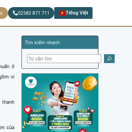
ẹn
02583 871 711
Tiếng Việt
Tìm kiếm nhanh
huẩn ở
 gồm vi
, thanh
ơn của