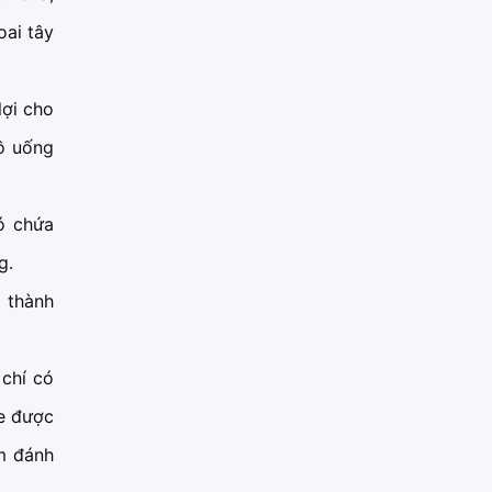
oai tây
lợi cho
ồ uống
ó chứa
g.
 thành
 chí có
de được
m đánh