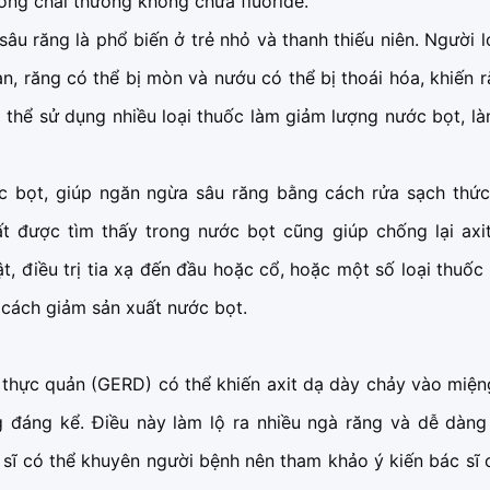
ng chai thường không chứa fluoride.
sâu răng là phổ biến ở trẻ nhỏ và thanh thiếu niên. Người l
n, răng có thể bị mòn và nướu có thể bị thoái hóa, khiến 
ó thể sử dụng nhiều loại thuốc làm giảm lượng nước bọt, l
c bọt, giúp ngăn ngừa sâu răng bằng cách rửa sạch thức
 được tìm thấy trong nước bọt cũng giúp chống lại axit
t, điều trị tia xạ đến đầu hoặc cổ, hoặc một số loại thuốc 
 cách giảm sản xuất nước bọt.
hực quản (GERD) có thể khiến axit dạ dày chảy vào miện
đáng kể. Điều này làm lộ ra nhiều ngà răng và dễ dàng 
a sĩ có thể khuyên người bệnh nên tham khảo ý kiến bác sĩ