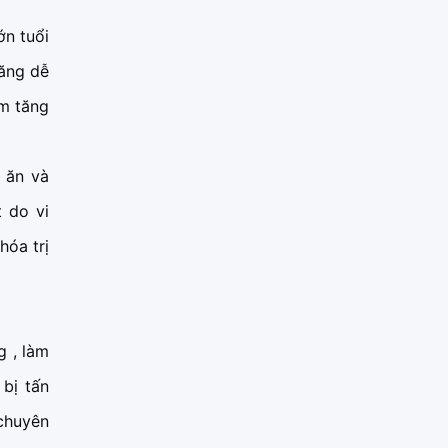
ớn tuổi
răng dễ
àm tăng
 ăn và
 do vi
hóa trị
g , làm
bị tấn
 chuyên