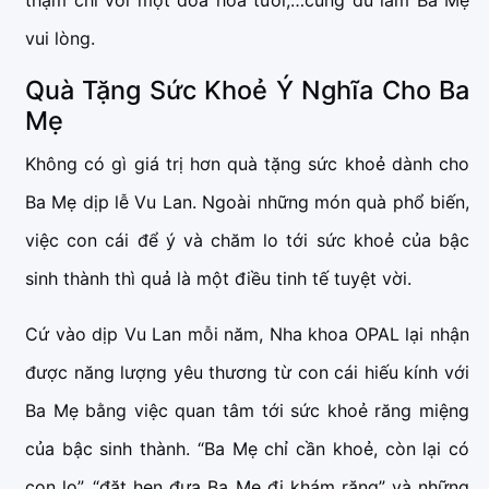
thậm chỉ với một đoá hoa tươi,…cũng đủ làm Ba Mẹ
vui lòng.
Quà Tặng Sức Khoẻ Ý Nghĩa Cho Ba
Mẹ
Không có gì giá trị hơn quà tặng sức khoẻ dành cho
Ba Mẹ dịp lễ Vu Lan. Ngoài những món quà phổ biến,
việc con cái để ý và chăm lo tới sức khoẻ của bậc
sinh thành thì quả là một điều tinh tế tuyệt vời.
Cứ vào dịp Vu Lan mỗi năm, Nha khoa OPAL lại nhận
được năng lượng yêu thương từ con cái hiếu kính với
Ba Mẹ bằng việc quan tâm tới sức khoẻ răng miệng
của bậc sinh thành. “Ba Mẹ chỉ cần khoẻ, còn lại có
con lo”, “đặt hẹn đưa Ba Mẹ đi khám răng” và những