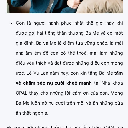
Con là người hạnh phúc nhất thế giới này khi
được gọi hai tiếng thân thương Ba Mẹ và có một
gia đình. Ba và Mẹ là điểm tựa vững chắc, là mái
nhà ấm êm để con có thể thoải mái làm những
điều yêu thích và đạt được những điều con mong
ước. Lễ Vu Lan năm nay, con xin tặng Ba Mẹ
tấm
vé chăm sóc nụ cười khoẻ mạnh
tại Nha khoa
OPAL thay cho những lời cảm ơn của con. Mong
Ba Mẹ luôn nở nụ cười trên môi và ăn những bữa
ăn thật ngon ạ.
Hi vọng với những thông tin hữu ích trên, OPAL sẽ